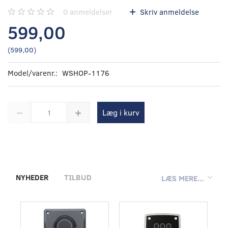
0
anmeldelser
Skriv anmeldelse
599,00
(
599,00
)
Model/varenr.:
WSHOP-1176
Læg i kurv
NYHEDER
TILBUD
LÆS MERE...