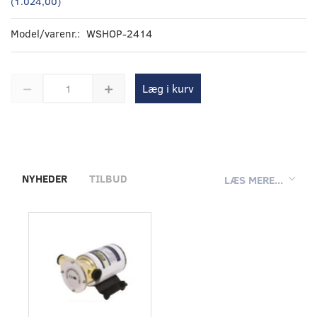
(
1.024,00
)
Model/varenr.:
WSHOP-2414
Læg i kurv
NYHEDER
TILBUD
LÆS MERE...