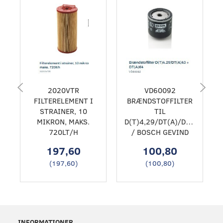
2020VTR
VD60092
FILTERELEMENT I
BRÆNDSTOFFILTER
STRAINER, 10
TIL
MIKRON, MAKS.
D(T)4,29/DT(A)/DT(A)64
720LT/H
/ BOSCH GEVIND
197,60
100,80
(
197,60
)
(
100,80
)
INFORMATIONER