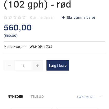
(102 gph) - rød
0
anmeldelser
Skriv anmeldelse
560,00
(
560,00
)
Model/varenr.:
WSHOP-1734
Læg i kurv
NYHEDER
TILBUD
LÆS MERE...