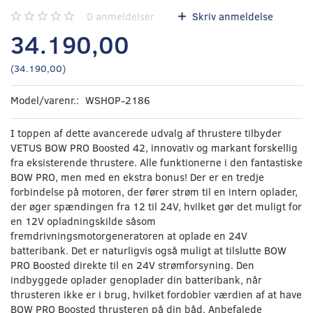
0
anmeldelser
Skriv anmeldelse
34.190,00
(
34.190,00
)
Model/varenr.:
WSHOP-2186
I toppen af dette avancerede udvalg af thrustere tilbyder
VETUS BOW PRO Boosted 42, innovativ og markant forskellig
fra eksisterende thrustere. Alle funktionerne i den fantastiske
BOW PRO, men med en ekstra bonus! Der er en tredje
forbindelse på motoren, der fører strøm til en intern oplader,
der øger spændingen fra 12 til 24V, hvilket gør det muligt for
en 12V opladningskilde såsom
fremdrivningsmotorgeneratoren at oplade en 24V
batteribank. Det er naturligvis også muligt at tilslutte BOW
PRO Boosted direkte til en 24V strømforsyning. Den
indbyggede oplader genoplader din batteribank, når
thrusteren ikke er i brug, hvilket fordobler værdien af at have
BOW PRO Boosted thrusteren på din båd. Anbefalede