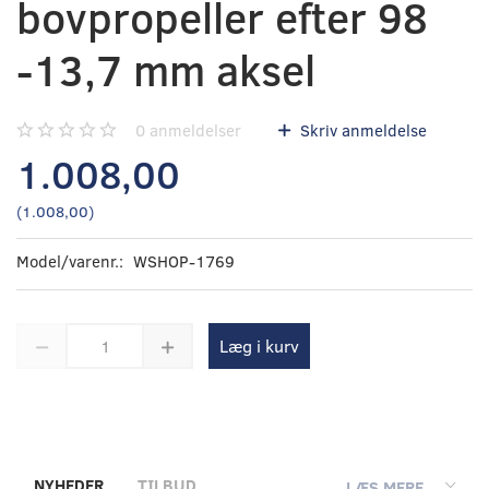
bovpropeller efter 98
-13,7 mm aksel
0
anmeldelser
Skriv anmeldelse
1.008,00
(
1.008,00
)
Model/varenr.:
WSHOP-1769
Læg i kurv
NYHEDER
TILBUD
LÆS MERE...