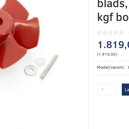
blads
kgf b
1.819,
(
1.819,00
)
Model/varenr.:
Læ