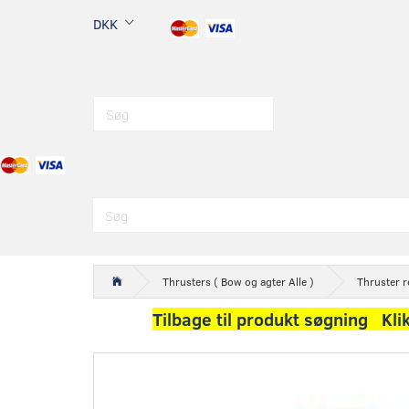
DKK
Thrusters ( Bow og agter Alle )
Thruster r
Tilbage til produkt søgning Kli