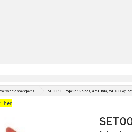
eservedele spareparts
SET0090 Propeller 6 blads, ø250 mm, for 160 kgf bo
k her
SET00