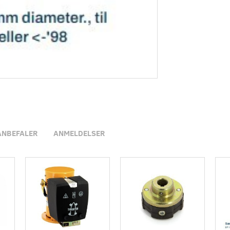
ANBEFALER
ANMELDELSER