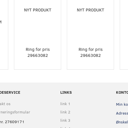
NYT PRODUKT
NYT PRODUKT
M
Ring for pris
Ring for pris
29663082
29663082
DESERVICE
LINKS
KONT
akt os
link 1
Min k
rneringsformular
link 2
Adres
link 3
nr. 27609171
Ønskel