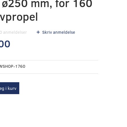
, ø250 mm, for 160
ovpropel
0
anmeldelser
Skriv anmeldelse
00
WSHOP-1760
g i kurv