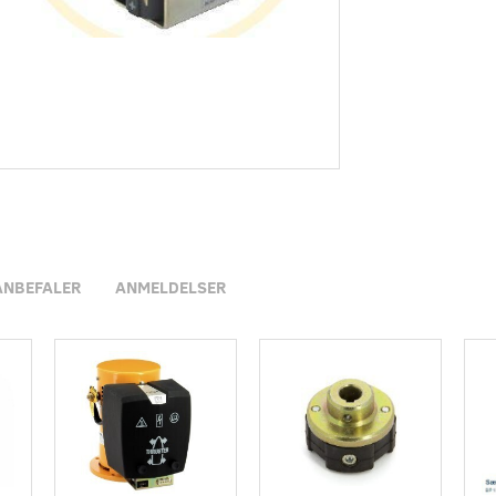
ANBEFALER
ANMELDELSER