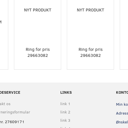
NYT PRODUKT
NYT PRODUKT
M
Ring for pris
Ring for pris
29663082
29663082
DESERVICE
LINKS
KONT
akt os
link 1
Min k
rneringsformular
link 2
Adres
link 3
nr. 27609171
Ønskel