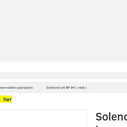
eservedele spareparts
Solenoid set BP 94 ( relæ )
k her
Soleno