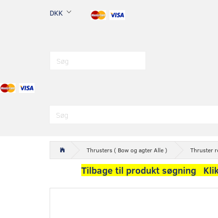
DKK
Thrusters ( Bow og agter Alle )
Thruster r
Tilbage til produkt søgning Kli