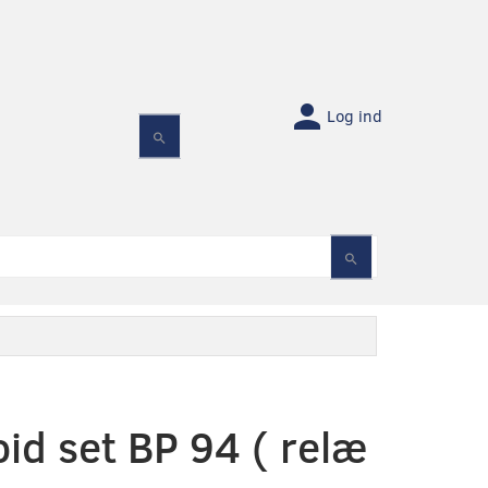
Log ind
id set BP 94 ( relæ