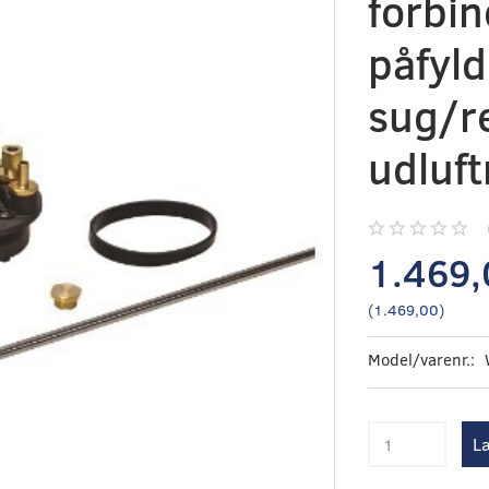
forbin
påfyl
sug/r
udluf
1.469,
(
1.469,00
)
Model/varenr.:
Læ