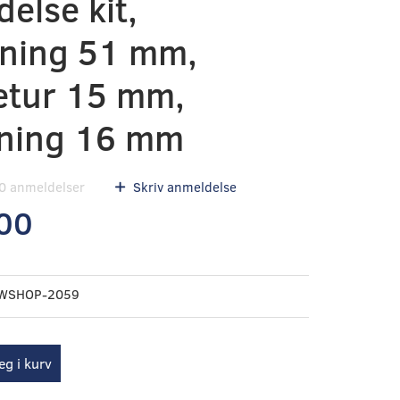
delse kit,
dning 51 mm,
etur 15 mm,
tning 16 mm
0
anmeldelser
Skriv anmeldelse
00
WSHOP-2059
g i kurv