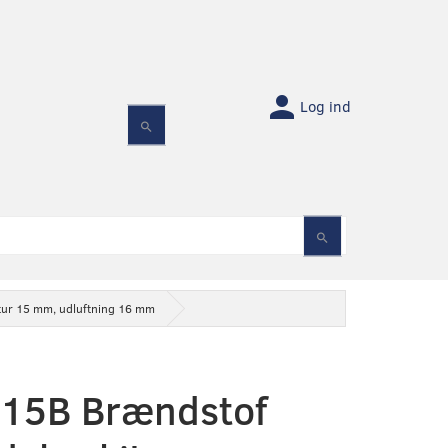
Log ind
etur 15 mm, udluftning 16 mm
15B Brændstof