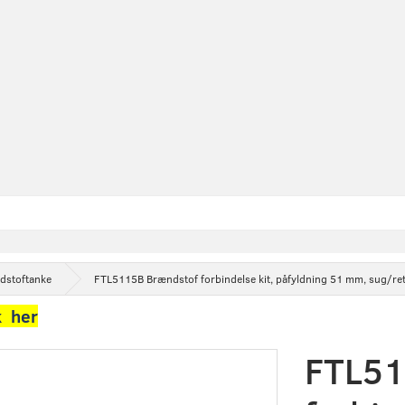
ndstoftanke
FTL5115B Brændstof forbindelse kit, påfyldning 51 mm, sug/r
k her
FTL51