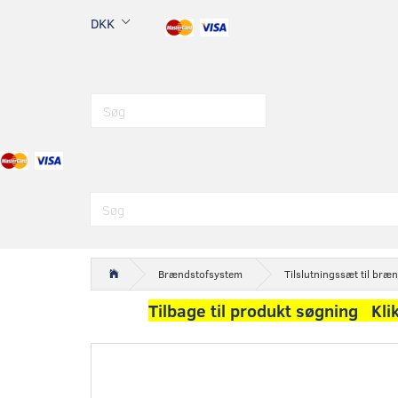
DKK
Brændstofsystem
Tilslutningssæt til bræ
Tilbage til produkt søgning Kli