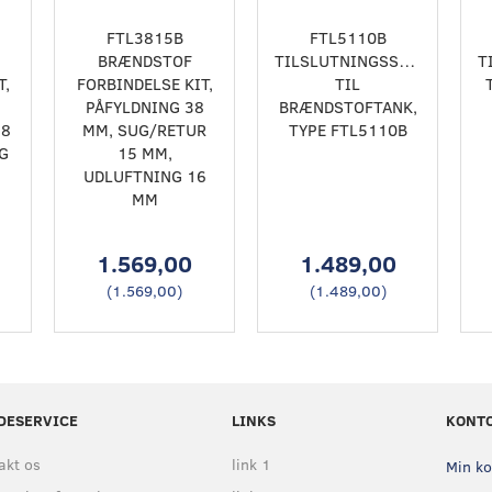
FTL3815B
FTL5110B
BRÆNDSTOF
TILSLUTNINGSSÆT
T
T,
FORBINDELSE KIT,
TIL
1
PÅFYLDNING 38
BRÆNDSTOFTANK,
 8
MM, SUG/RETUR
TYPE FTL5110B
G
15 MM,
UDLUFTNING 16
MM
1.569,00
1.489,00
(
1.569,00
)
(
1.489,00
)
DESERVICE
LINKS
KONT
akt os
link 1
Min k