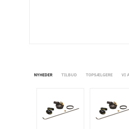
NYHEDER
TILBUD
TOPSÆLGERE
VI 