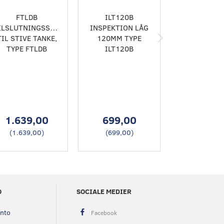
FTLDB
ILT120B
ILTCONF38
ILSLUTNINGSSÆT
INSPEKTION LÅG
TILSLUTNIN
TIL STIVE TANKE,
120MM TYPE
TIL BRÆND
TYPE FTLDB
ILT120B
PÅFYLDNING
MM, FORSYN
RETUR Ø 8 
10 MM
UDLUFTNING
MM
1.639,00
699,00
506,0
(
1.639,00
)
(
699,00
)
(
506,00
O
SOCIALE MEDIER
onto