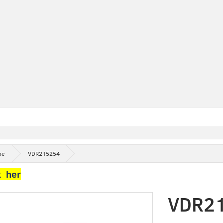
pe
VDR215254
k her
VDR2