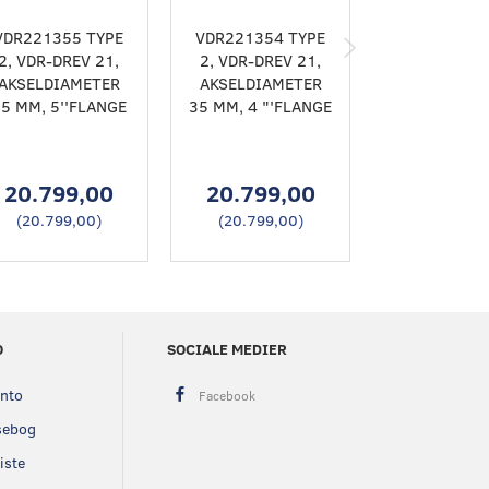
VDR221355 TYPE
VDR221354 TYPE
VDR221305
2, VDR-DREV 21,
2, VDR-DREV 21,
2, VDR-DRE
AKSELDIAMETER
AKSELDIAMETER
AKSELDIAM
5 MM, 5''FLANGE
35 MM, 4 "'FLANGE
30 MM, 4 "'
20.799,00
20.799,00
23.049
(
20.799,00
)
(
20.799,00
)
(
23.049,
O
SOCIALE MEDIER
onto
sebog
iste