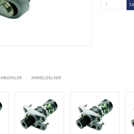
Læ
ANBEFALER
ANMELDELSER