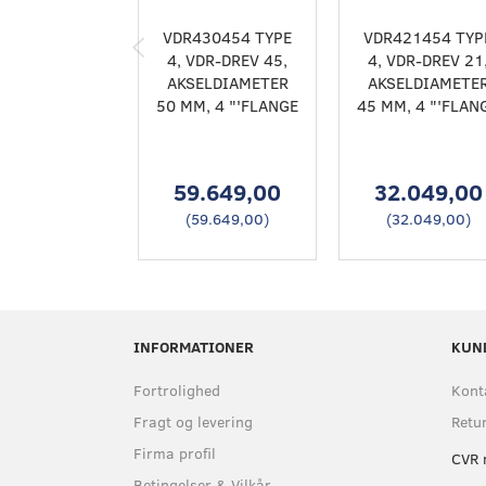
VDR430454 TYPE
VDR421454 TYP
4, VDR-DREV 45,
4, VDR-DREV 21
AKSELDIAMETER
AKSELDIAMETE
50 MM, 4 "'FLANGE
45 MM, 4 "'FLAN
59.649,00
32.049,00
(
59.649,00
)
(
32.049,00
)
INFORMATIONER
KUN
Fortrolighed
Kont
Fragt og levering
Retu
Firma profil
CVR 
Betingelser & Vilkår