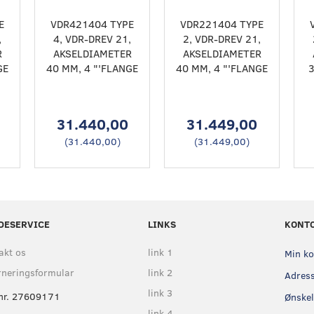
E
VDR421404 TYPE
VDR221404 TYPE
,
4, VDR-DREV 21,
2, VDR-DREV 21,
R
AKSELDIAMETER
AKSELDIAMETER
GE
40 MM, 4 "'FLANGE
40 MM, 4 "'FLANGE
3
31.440,00
31.449,00
(
31.440,00
)
(
31.449,00
)
DESERVICE
LINKS
KONT
akt os
link 1
Min k
rneringsformular
link 2
Adres
link 3
nr. 27609171
Ønskel
link 4