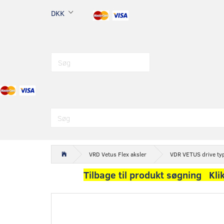
DKK
VRD Vetus Flex aksler
VDR VETUS drive ty
Tilbage til produkt søgning Kli