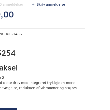
0
anmeldelser
Skriv anmeldelse
9,00
WSHOP-1466
5254
aksel
e 2
ed dette drev med integreret trykleje er: mere
bevægelse, reduktion af vibrationer og støj om