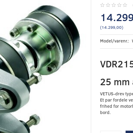
14.29
(
14.299,00
)
Model/varenr.:
VDR21
25 mm 
VETUS-drev typ
Et par fordele v
frihed for motor
bord.