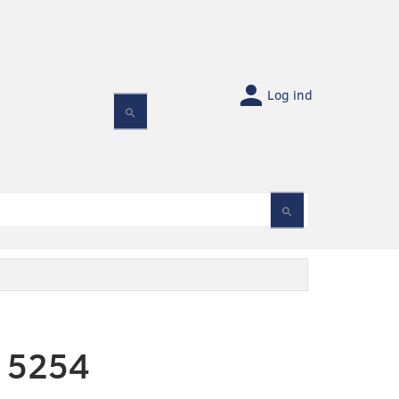
Log ind
15254