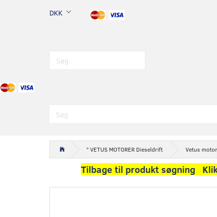
DKK
" VETUS MOTORER Dieseldrift
Vetus motor
Tilbage til produkt søgning Kli