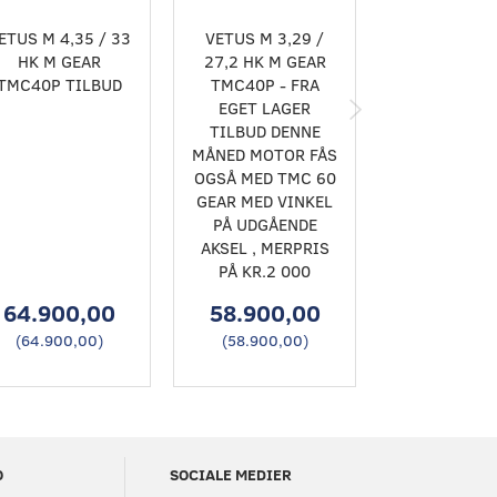
ETUS M 4,35 / 33
VETUS M 3,29 /
PROPELAKS
HK M GEAR
27,2 HK M GEAR
MM. X 1000
TMC40P TILBUD
TMC40P - FRA
MED MØTRI
EGET LAGER
ZINK
TILBUD DENNE
MÅNED MOTOR FÅS
OGSÅ MED TMC 60
GEAR MED VINKEL
PÅ UDGÅENDE
AKSEL , MERPRIS
PÅ KR.2 000
64.900,00
58.900,00
2.200,
(
64.900,00
)
(
58.900,00
)
(
2.200,0
O
SOCIALE MEDIER