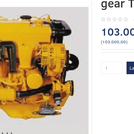
gear 
103.0
(
103.000,00
)
Læ