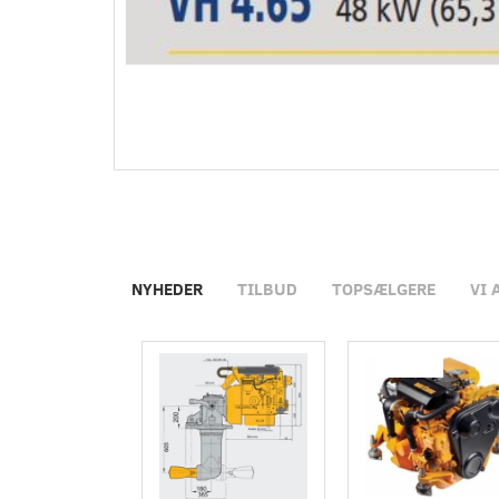
NYHEDER
TILBUD
TOPSÆLGERE
VI 
Populær