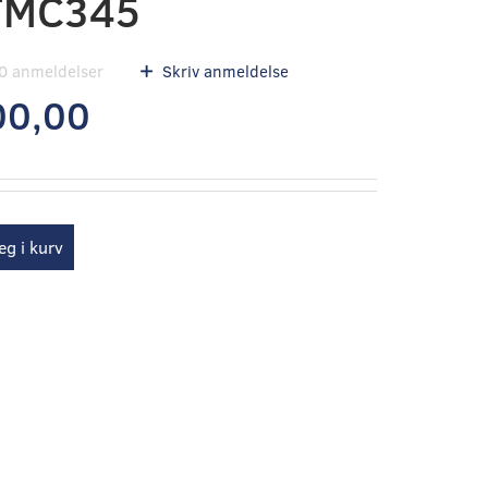
TMC345
0
anmeldelser
Skriv anmeldelse
00,00
g i kurv