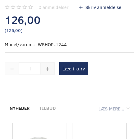
0
anmeldelser
Skriv anmeldelse
126,00
(
126,00
)
Model/varenr.:
WSHOP-1244
Læg i kurv
NYHEDER
TILBUD
LÆS MERE...