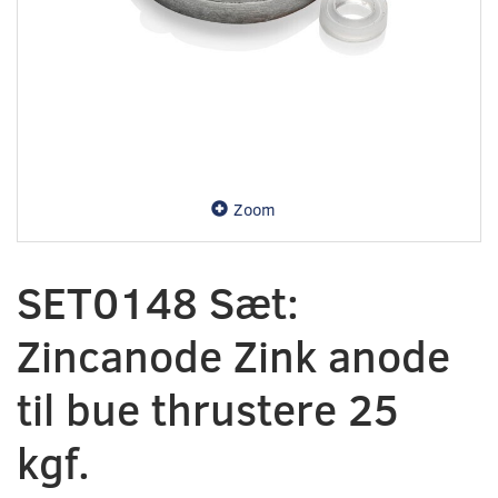
Zoom
SET0148 Sæt:
Zincanode Zink anode
til bue thrustere 25
kgf.