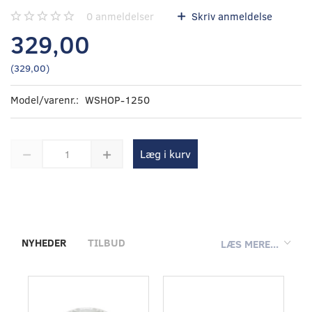
0
anmeldelser
Skriv anmeldelse
329,00
(
329,00
)
Model/varenr.:
WSHOP-1250
Læg i kurv
NYHEDER
TILBUD
LÆS MERE...