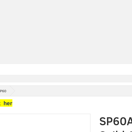
SP60
k her
SP60A