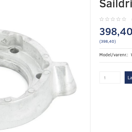
Saildr
398,4
(
398,40
)
Model/varenr.:
Læ