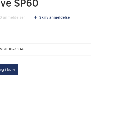
ive SP60
0
anmeldelser
Skriv anmeldelse
0
WSHOP-2334
g i kurv