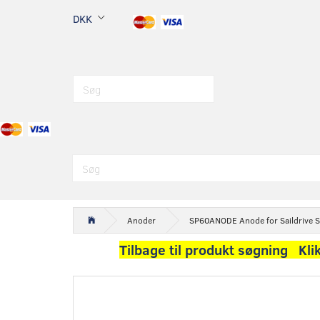
DKK
Anoder
SP60ANODE Anode for Saildrive 
Tilbage til produkt søgning Kli