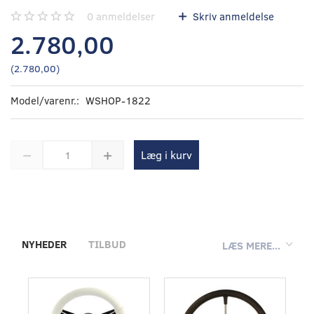
0
anmeldelser
Skriv anmeldelse
2.780,00
(
2.780,00
)
Model/varenr.:
WSHOP-1822
Læg i kurv
NYHEDER
TILBUD
LÆS MERE...