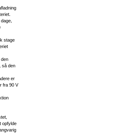
afladning
eriet.
2 dage,
e
lk stage
eriet
n den
, så den
adere er
r fra 90 V
ktion
tet,
t opfylde
langvarig