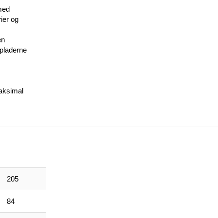
med
rier og
en
pladerne
aksimal
205
84