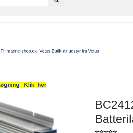
FHmarine-shop.dk- Vetus Butik-alt udstyr fra Vetus
 søgning Klik her
BC2412
Batteri