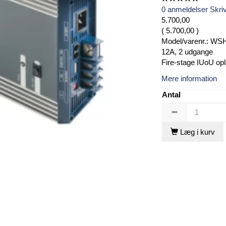
0
anmeldelser
Skri
5.700,00
(
5.700,00
)
Model/varenr.:
WSH
12A, 2 udgange
Fire-stage IUoU op
Mere information
Antal
Læg i kurv