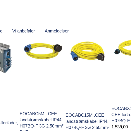
re
Vi anbefaler
Anmeldelser
EOCABX1
EOCABC5M . CEE
CEE forlæ
EOCABC15M .CEE
landstrømskabel IP44,
H07BQ-F 
landstrømskabel IP44,
terilader,
H07BQ-F 3G 2.50mm²
1.539,00
H07BQ-F 3G 2.50mm²