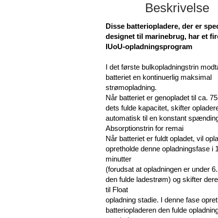
Beskrivelse
Disse batteriopladere, der er spec
designet til marinebrug, har et fir
IUoU-opladningsprogram
I det første bulkopladningstrin mod
batteriet en kontinuerlig maksimal
strømopladning.
Når batteriet er genopladet til ca. 7
dets fulde kapacitet, skifter oplader
automatisk til en konstant spændin
Absorptionstrin for remai
Når batteriet er fuldt opladet, vil op
opretholde denne opladningsfase i 
minutter
(forudsat at opladningen er under 6
den fulde ladestrøm) og skifter dere
til Float
opladning stadie. I denne fase opre
batteriopladeren den fulde opladnin