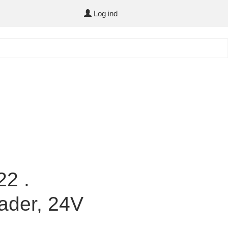
Log ind
2 .
lader, 24V