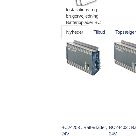
Installations- og
brugervejledning
Batterioplader BC
Nyheder
Tilbud
Topsælge
BC24253 . Batterilader,
BC24403 . Bat
24V
24V