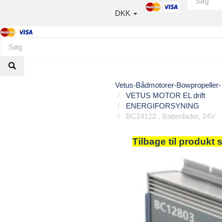
DKK
Vetus-Bådmotorer-Bowpropeller- 
VETUS MOTOR EL drift
ENERGIFORSYNING
BC24122 . Batterilader, 24V
Tilbage til produkt