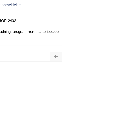
v anmeldelse
OP-2403
ladningsprogrammeret batterioplader.