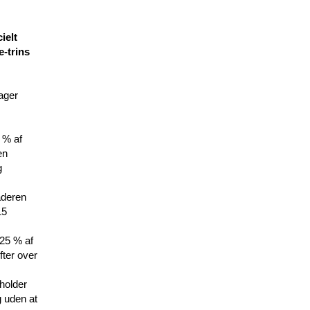
ielt
e-trins
tager
5 % af
en
g
laderen
15
.25 % af
fter over
tholder
g uden at