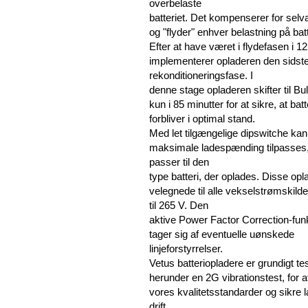
overbelaste
batteriet. Det kompenserer for selv
og "flyder" enhver belastning på batt
Efter at have været i flydefasen i 1
implementerer opladeren den sidst
rekonditioneringsfase. I
denne stage opladeren skifter til Bu
kun i 85 minutter for at sikre, at batt
forbliver i optimal stand.
Med let tilgængelige dipswitche ka
maksimale ladespænding tilpasses
passer til den
type batteri, der oplades. Disse opl
velegnede til alle vekselstrømskilde
til 265 V. Den
aktive Power Factor Correction-fun
tager sig af eventuelle uønskede
linjeforstyrrelser.
Vetus batteriopladere er grundigt tes
herunder en 2G vibrationstest, for a
vores kvalitetsstandarder og sikre 
drift.