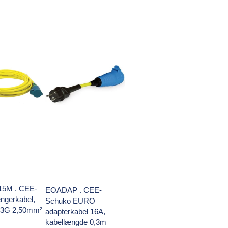
5M . CEE-
EOADAP . CEE-
ngerkabel,
Schuko EURO
3G 2,50mm²
adapterkabel 16A,
kabellængde 0,3m