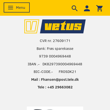
Menu
Skifte navigation
CVR nr. 27609171
Bank: Frøs sparekasse
9739 0004969448
IBAN .- DK8297390004969448
BIC-CODE.- FROSDK21
Mail : Fhansen@post.tele.dk
Tele : +45 29663082