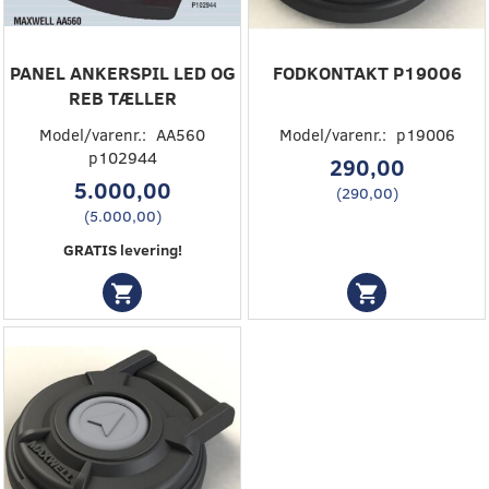
PANEL ANKERSPIL LED OG
FODKONTAKT P19006
REB TÆLLER
Model/varenr.:
AA560
Model/varenr.:
p19006
p102944
290,00
5.000,00
(
290,00
)
(
5.000,00
)
GRATIS levering!