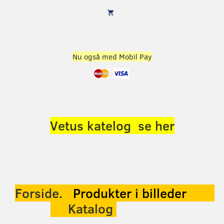
Nu også med Mobil Pay
Vetus katelog se her
Forside.
Produkter
i billeder
Katalog