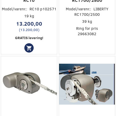
RC10
RC1700/2500
Model/varenr.:
RC10 p102571
Model/varenr.:
LIBERTY
RC1700/2500
19 kg
39 kg
13.200,00
Ring for pris
(
13.200,00
)
29663082
GRATIS levering!
Populær