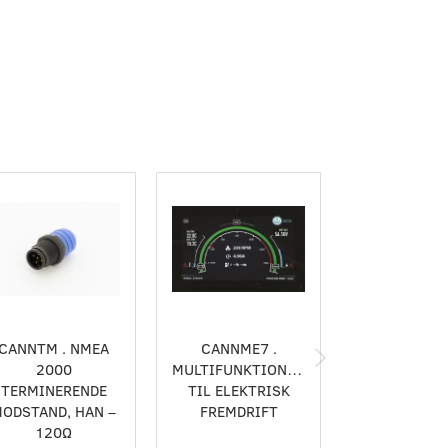
CANNTM . NMEA
CANNME7 .
CANNS50
2000
MULTIFUNKTIONSDISPLAY
DIGITA
TERMINERENDE
TIL ELEKTRISK
ODSTAND, HAN –
FREMDRIFT
120Ω