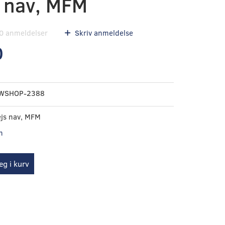
s nav, MFM
0
anmeldelser
Skriv anmeldelse
0
WSHOP-2388
js nav, MFM
n
g i kurv