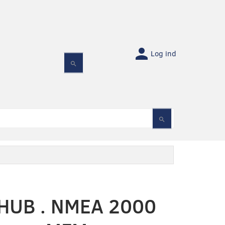
Log ind
UB . NMEA 2000