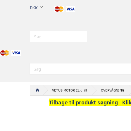
DKK
VETUS MOTOR EL drift
OVERVÅGNING
Tilbage til produkt søgning Kli