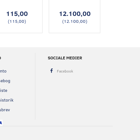
115,00
12.100,00
4.375,
(
115,00
)
(
12.100,00
)
(
4.375,0
O
SOCIALE MEDIER
onto
sebog
iste
istorik
sbrev