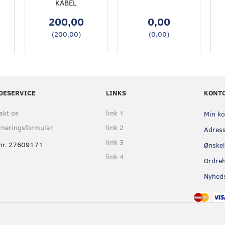
KABEL
200,00
0,00
(
200,00
)
(
0,00
)
DESERVICE
LINKS
KONT
akt os
link 1
Min k
rneringsformular
link 2
Adres
link 3
nr. 27609171
Ønskel
link 4
Ordreh
Nyhed