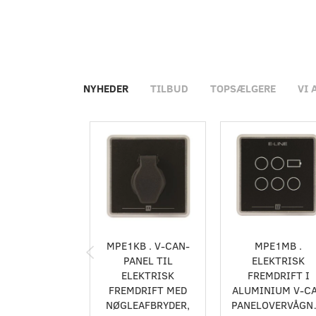
NYHEDER
TILBUD
TOPSÆLGERE
VI 
MPE1KB . V-CAN-
MPE1MB .
PANEL TIL
ELEKTRISK
ELEKTRISK
FREMDRIFT I
FREMDRIFT MED
ALUMINIUM V-C
NØGLEAFBRYDER,
PANELOVERVÅGN