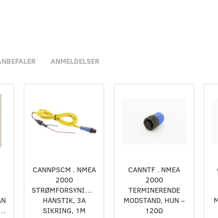
ANBEFALER
ANMELDELSER
CANNPSCM . NMEA
CANNTF . NMEA
2000
2000
STRØMFORSYNINGSKABEL,
TERMINERENDE
AN
HANSTIK, 3A
MODSTAND, HUN –
M
ING,
SIKRING, 1M
120Ω