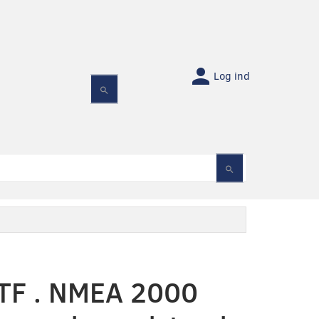
Log ind
F . NMEA 2000