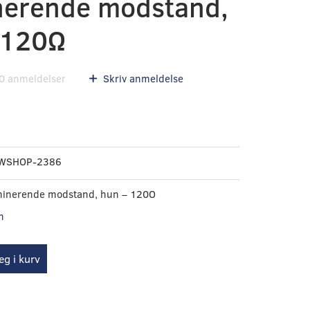
nerende modstand,
 120Ω
0
anmeldelser
Skriv anmeldelse
WSHOP-2386
inerende modstand, hun – 120O
n
g i kurv