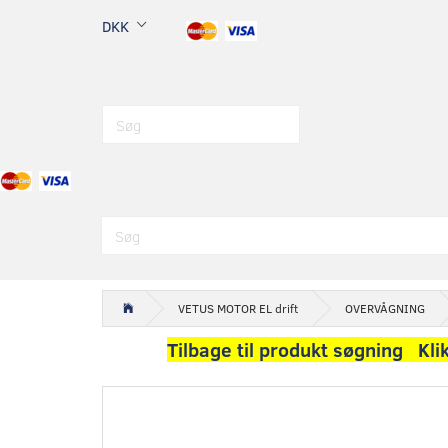
DKK
VETUS MOTOR EL drift
OVERVÅGNING
Tilbage til produkt søgning Kli