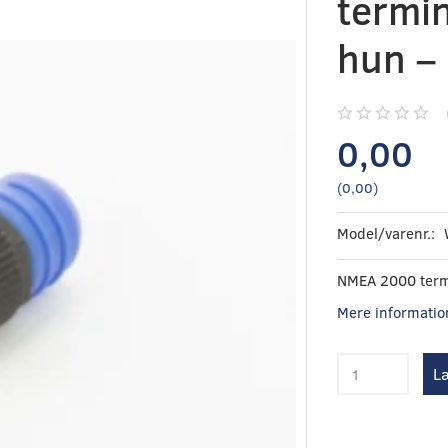
termi
hun –
0,00
(
0,00
)
Model/varenr.:
NMEA 2000 term
Mere informatio
Læ