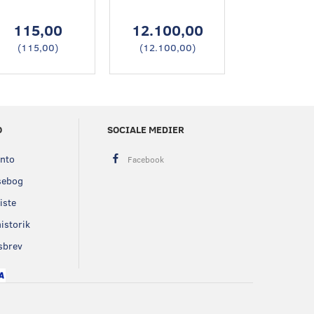
115,00
12.100,00
4.375,
(
115,00
)
(
12.100,00
)
(
4.375,0
O
SOCIALE MEDIER
onto
sebog
iste
istorik
sbrev