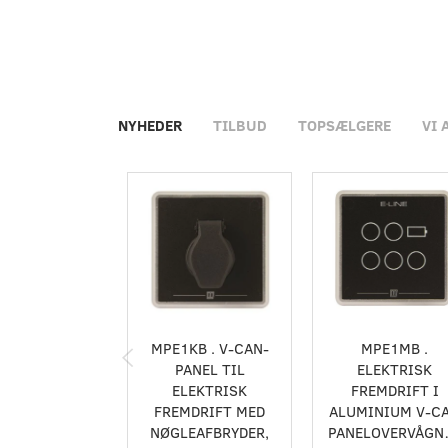
NYHEDER
TILBUD
TOPSÆLGERE
VI 
MPE1KB . V-CAN-
MPE1MB .
PANEL TIL
ELEKTRISK
ELEKTRISK
FREMDRIFT I
FREMDRIFT MED
ALUMINIUM V-C
NØGLEAFBRYDER,
PANELOVERVÅGN