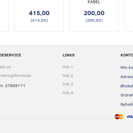
KABEL
415,00
200,00
(
415,00
)
(
200,00
)
DESERVICE
LINKS
KONT
akt os
link 1
Min k
rneringsformular
link 2
Adres
link 3
nr. 27609171
Ønskel
link 4
Ordreh
Nyhed