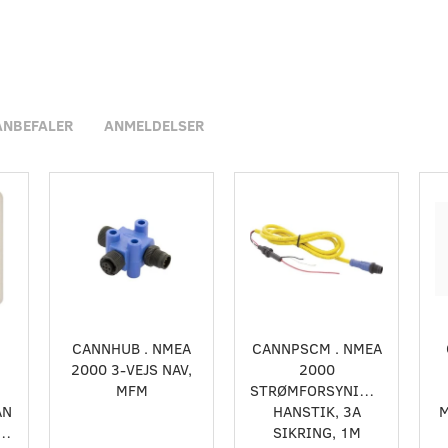
ANBEFALER
ANMELDELSER
CANNHUB . NMEA
CANNPSCM . NMEA
2000 3-VEJS NAV,
2000
MFM
STRØMFORSYNINGSKABEL,
AN
HANSTIK, 3A
M
ING,
SIKRING, 1M