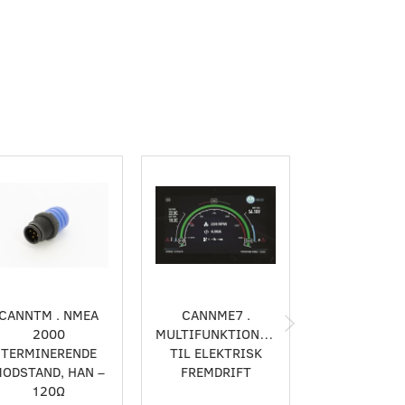
CANNTM . NMEA
CANNME7 .
CANNS50
2000
MULTIFUNKTIONSDISPLAY
DIGITA
TERMINERENDE
TIL ELEKTRISK
ODSTAND, HAN –
FREMDRIFT
120Ω