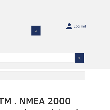
Log ind
M . NMEA 2000