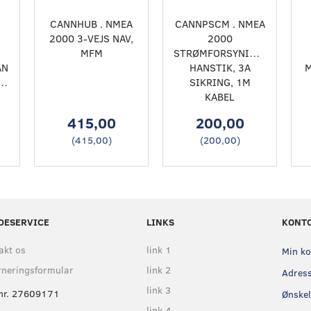
CANNHUB . NMEA
CANNPSCM . NMEA
2000 3-VEJS NAV,
2000
MFM
STRØMFORSYNINGSKABEL,
AN
HANSTIK, 3A
M
ING,
SIKRING, 1M
KABEL
415,00
200,00
(
415,00
)
(
200,00
)
DESERVICE
LINKS
KONT
akt os
link 1
Min k
rneringsformular
link 2
Adres
link 3
nr. 27609171
Ønskel
link 4