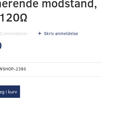
nerende modstand,
 120Ω
0
anmeldelser
Skriv anmeldelse
0
WSHOP-2385
g i kurv