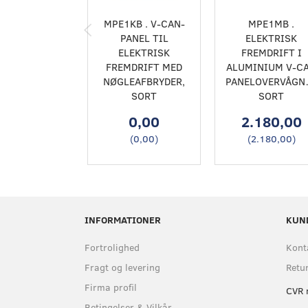
MPE1KB . V-CAN-
MPE1MB .
PANEL TIL
ELEKTRISK
ELEKTRISK
FREMDRIFT I
FREMDRIFT MED
ALUMINIUM V-C
NØGLEAFBRYDER,
PANELOVERVÅGN
SORT
SORT
0,00
2.180,00
(
0,00
)
(
2.180,00
)
INFORMATIONER
KUN
Fortrolighed
Kont
Fragt og levering
Retu
Firma profil
CVR 
Betingelser & Vilkår