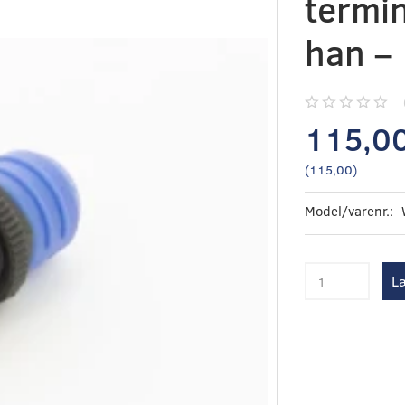
termi
han –
115,0
(
115,00
)
Model/varenr.:
Læ