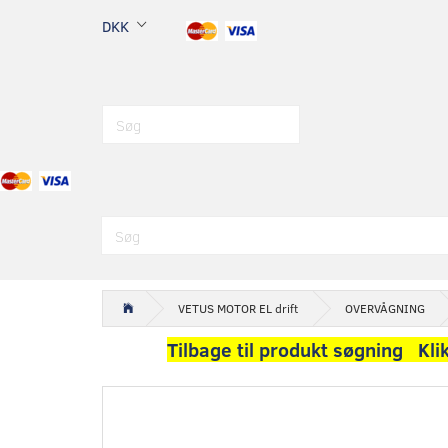
DKK
VETUS MOTOR EL drift
OVERVÅGNING
Tilbage til produkt søgning Kli