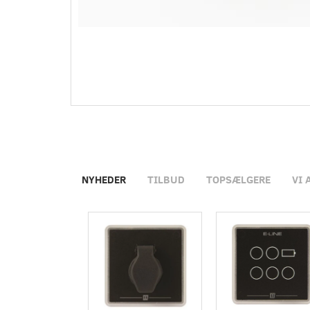
NYHEDER
TILBUD
TOPSÆLGERE
VI 