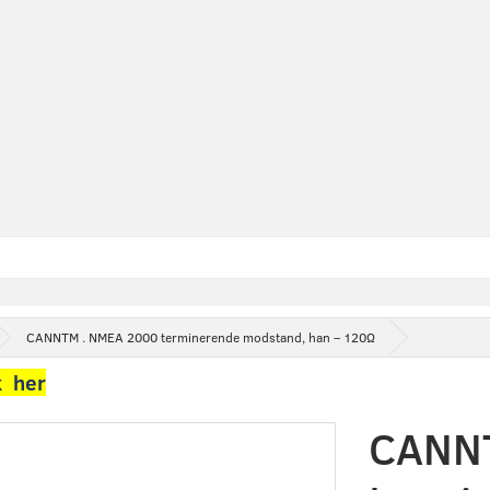
CANNTM . NMEA 2000 terminerende modstand, han – 120Ω
k her
CANNT