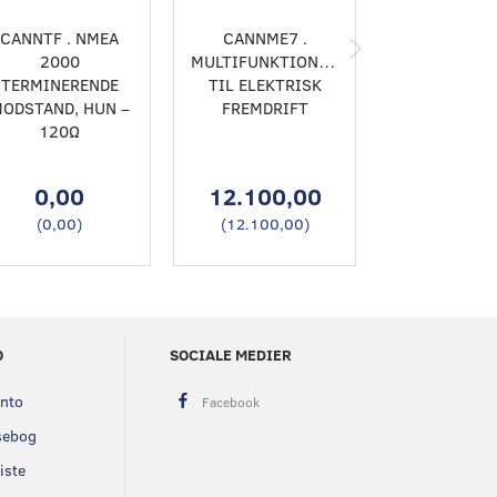
CANNTF . NMEA
CANNME7 .
CANNS50
2000
MULTIFUNKTIONSDISPLAY
DIGITA
TERMINERENDE
TIL ELEKTRISK
ODSTAND, HUN –
FREMDRIFT
120Ω
0,00
12.100,00
4.375,
(
0,00
)
(
12.100,00
)
(
4.375,0
O
SOCIALE MEDIER
onto
sebog
iste