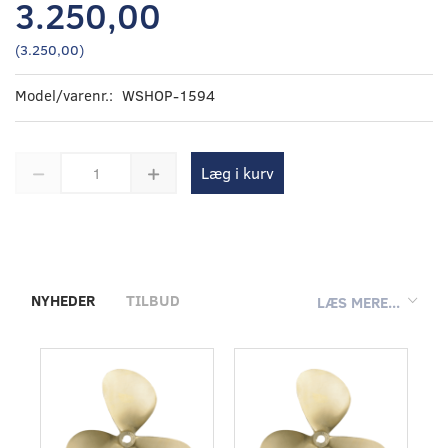
3.250,00
(
3.250,00
)
Model/varenr.:
WSHOP-1594
Læg i kurv
NYHEDER
TILBUD
LÆS MERE...