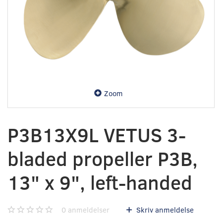
Zoom
P3B13X9L VETUS 3-
bladed propeller P3B,
13" x 9", left-handed
0
anmeldelser
Skriv anmeldelse