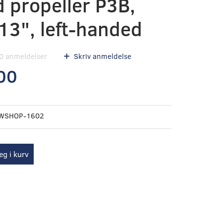
 propeller P3B,
13", left-handed
0
anmeldelser
Skriv anmeldelse
00
WSHOP-1602
g i kurv