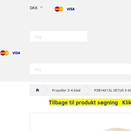
DKK
Propeller 3-4 blad
P3B14X13L VETUS 3-blad
Tilbage til produkt søgning Kli