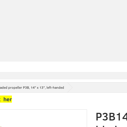
ed propeller P3B, 14" x 13", left-handed
k her
P3B14