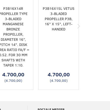
P3B16X14R
P3B16X15L VETUS
P3B16X15R 
PROPELLER TYPE
3-BLADED
3-BLAD
3-BLADED
PROPELLER P3B,
PROPELLER 
MANGANESE
16" X 15", LEFT-
16" X 15", 
BRONZE
HANDED
HANDE
PROPELLER,
DIAMETER 16”,
PITCH 14". DISK
REA RATIO FA/F =
0.52. FOR 30 MM
SHAFTS WITH
TAPER 1:10.
4.700,00
4.700,00
4.700,
(
4.700,00
)
(
4.700,00
)
(
4.700,0
O
SOCIALE MEDIER