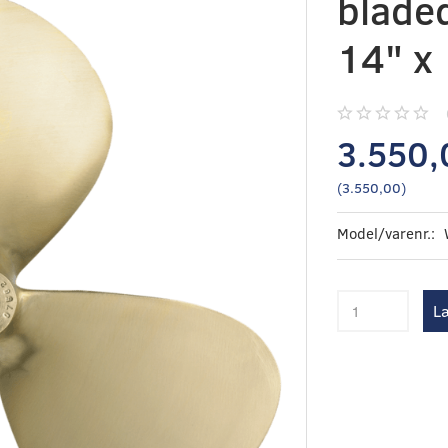
bladed
14" x 
3.550,
(
3.550,00
)
Model/varenr.:
Læ