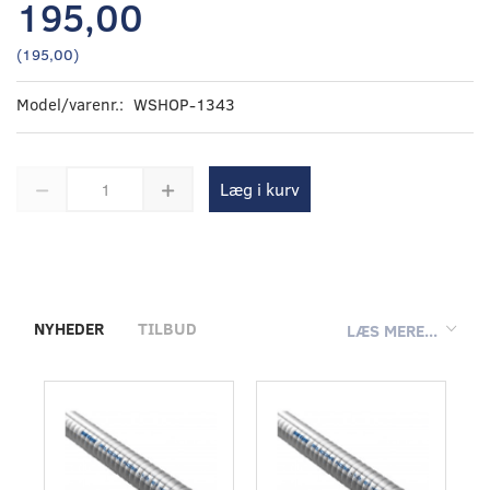
195,00
(
195,00
)
Model/varenr.:
WSHOP-1343
Læg i kurv
NYHEDER
TILBUD
LÆS MERE...