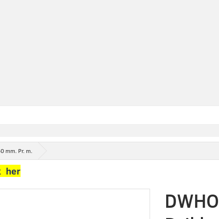
 mm. Pr. m.
k her
DWHO