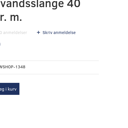
evandsslange 40
r. m.
0
anmeldelser
Skriv anmeldelse
0
WSHOP-1348
g i kurv