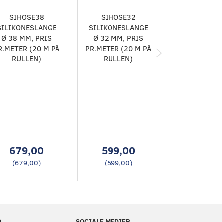
SIHOSE38
SIHOSE32
SIHOSE
SILIKONESLANGE
SILIKONESLANGE
SILIKONES
Ø 38 MM, PRIS
Ø 32 MM, PRIS
Ø 32 MM, 
R.METER (20 M PÅ
PR.METER (20 M PÅ
PR.METER (2
RULLEN)
RULLEN)
RULLEN
679,00
599,00
599,0
(
679,00
)
(
599,00
)
(
599,00
O
SOCIALE MEDIER