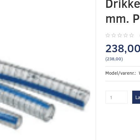
Drikk
mm. P
238,0
(
238,00
)
Model/varenr.:
Læ