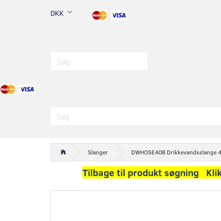
DKK
Slanger
DWHOSE40B Drikkevandsslange 40
Tilbage til produkt søgning Kli