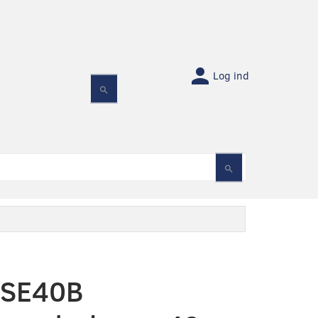
Log ind
SE40B