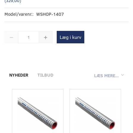
(
329,00
)
Model/varenr.:
WSHOP-1407
Læg i kurv
NYHEDER
TILBUD
LÆS MERE...