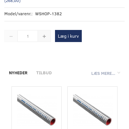
(
268,00
)
Model/varenr.:
WSHOP-1382
Læg i kurv
NYHEDER
TILBUD
LÆS MERE...