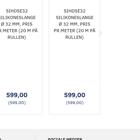
SIHOSE32
SIHOSE32
SLANG45 
SILIKONESLANGE
SILIKONESLANGE
UDSTØDNIN
Ø 32 MM, PRIS
Ø 32 MM, PRIS
GUMMIUDSU
R.METER (20 M PÅ
PR.METER (20 M PÅ
ER DEN M
RULLEN)
RULLEN)
FLEKSIB
SLANGE, DE
TILGÆNGEL
GRUND AF
STORE AN
SPIRALDREJ
OG DET GL
EPDM-GUM
599,00
599,00
350,0
(
599,00
)
(
599,00
)
(
350,00
O
SOCIALE MEDIER