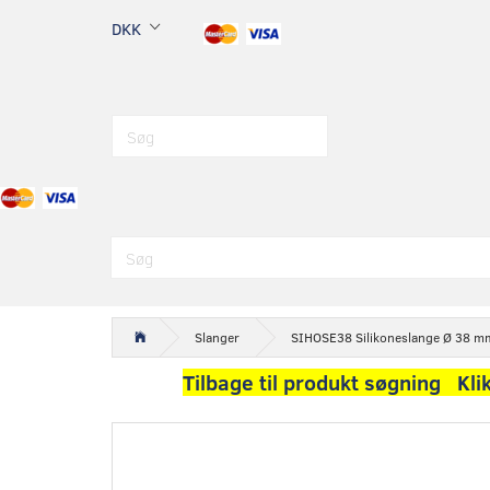
DKK
Slanger
SIHOSE38 Silikoneslange Ø 38 mm,
Tilbage til produkt søgning Kli