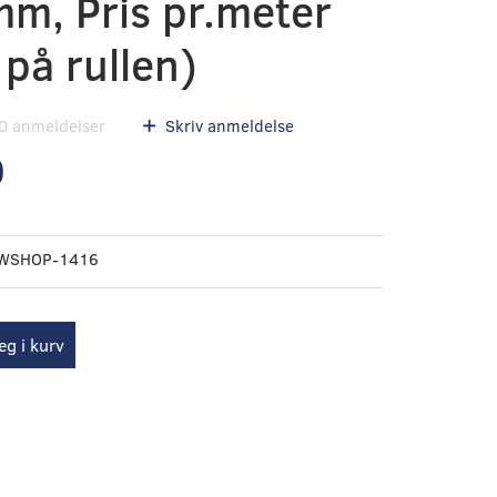
mm, Pris pr.meter
på rullen)
0
anmeldelser
Skriv anmeldelse
0
WSHOP-1416
g i kurv