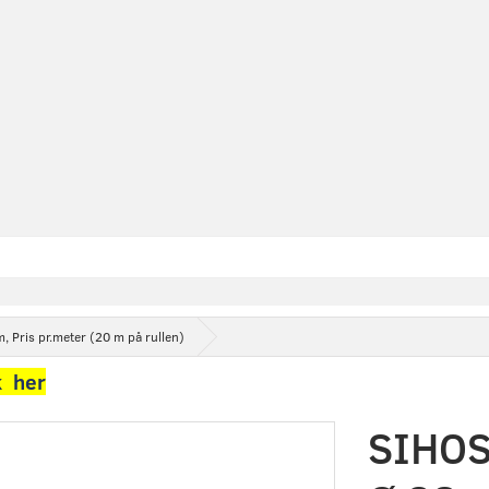
 Pris pr.meter (20 m på rullen)
k her
SIHOS