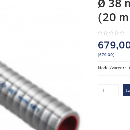
Ø 38 
(20 m 
679,0
(
679,00
)
Model/varenr.:
Læ