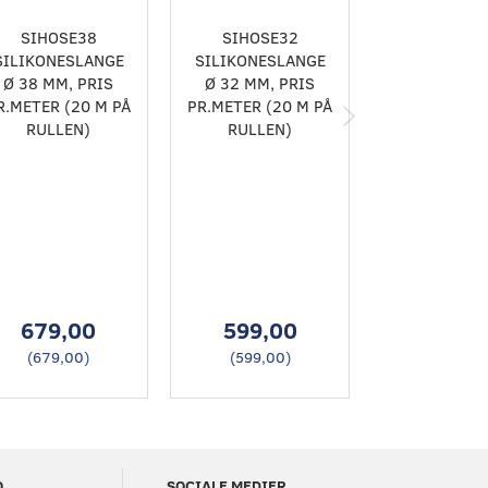
SIHOSE38
SIHOSE32
SIHOSE
SILIKONESLANGE
SILIKONESLANGE
SILIKONES
Ø 38 MM, PRIS
Ø 32 MM, PRIS
Ø 32 MM, 
R.METER (20 M PÅ
PR.METER (20 M PÅ
PR.METER (2
RULLEN)
RULLEN)
RULLEN
679,00
599,00
599,0
(
679,00
)
(
599,00
)
(
599,00
O
SOCIALE MEDIER