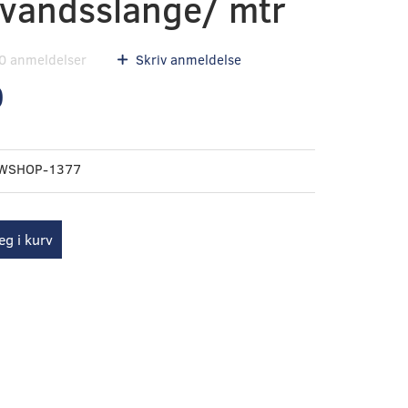
evandsslange/ mtr
0
anmeldelser
Skriv anmeldelse
0
WSHOP-1377
g i kurv