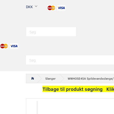
DKK
Slanger
WWHOSE45A Spildevandsslange/
Tilbage til produkt søgning Kli