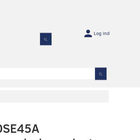
Log ind
SE45A