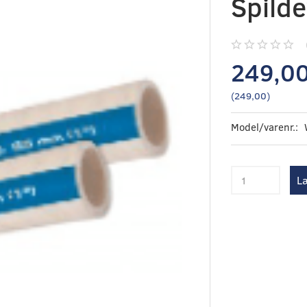
Spild
249,0
(
249,00
)
Model/varenr.:
Læ