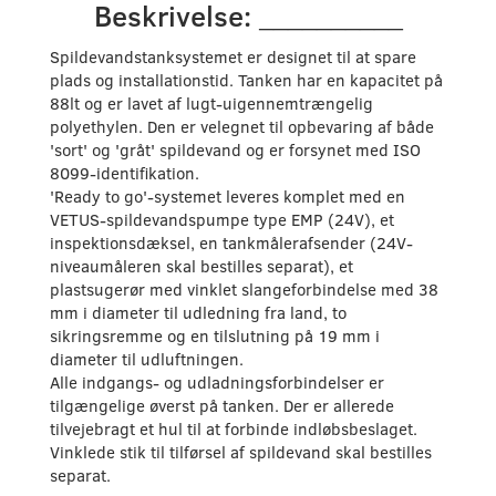
Beskrivelse: __________
Spildevandstanksystemet er designet til at spare
plads og installationstid. Tanken har en kapacitet på
88lt og er lavet af lugt-uigennemtrængelig
polyethylen. Den er velegnet til opbevaring af både
'sort' og 'gråt' spildevand og er forsynet med ISO
8099-identifikation.
'Ready to go'-systemet leveres komplet med en
VETUS-spildevandspumpe type EMP (24V), et
inspektionsdæksel, en tankmålerafsender (24V-
niveaumåleren skal bestilles separat), et
plastsugerør med vinklet slangeforbindelse med 38
mm i diameter til udledning fra land, to
sikringsremme og en tilslutning på 19 mm i
diameter til udluftningen.
Alle indgangs- og udladningsforbindelser er
tilgængelige øverst på tanken. Der er allerede
tilvejebragt et hul til at forbinde indløbsbeslaget.
Vinklede stik til tilførsel af spildevand skal bestilles
separat.