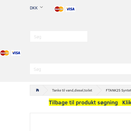
DKK
Tanke til vand,diesel,toilet
FTANK25 Syntetis
Tilbage til produkt søgning Kli