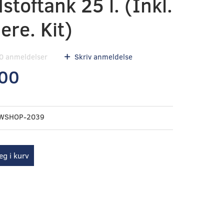
toftank 25 l. (Inkl.
lere. Kit)
0
anmeldelser
Skriv anmeldelse
,00
WSHOP-2039
g i kurv