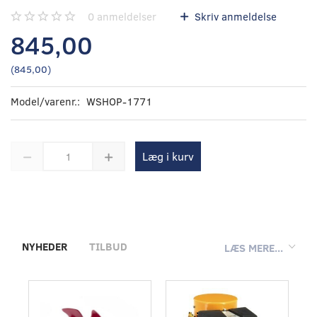
0
anmeldelser
Skriv anmeldelse
845,00
(
845,00
)
Model/varenr.:
WSHOP-1771
Læg i kurv
NYHEDER
TILBUD
LÆS MERE...