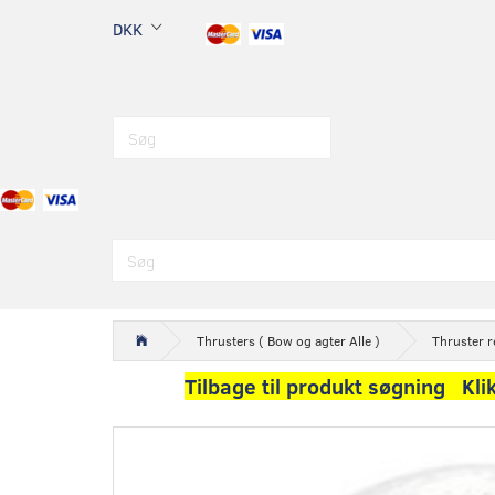
DKK
Thrusters ( Bow og agter Alle )
Thruster r
Tilbage til produkt søgning Kli