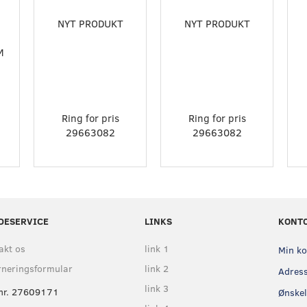
NYT PRODUKT
NYT PRODUKT
M
Ring for pris
Ring for pris
29663082
29663082
DESERVICE
LINKS
KONT
akt os
link 1
Min k
rneringsformular
link 2
Adres
link 3
nr. 27609171
Ønskel