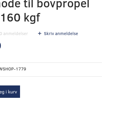
ode til bovpropel
 160 kgf
0
anmeldelser
Skriv anmeldelse
0
WSHOP-1779
g i kurv