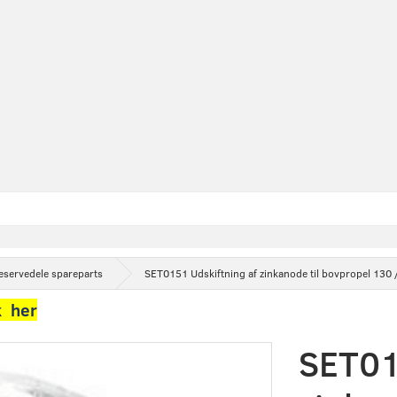
eservedele spareparts
SET0151 Udskiftning af zinkanode til bovpropel 130 
k her
SET01