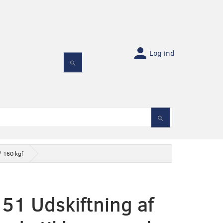
Log ind
/ 160 kgf
51 Udskiftning af