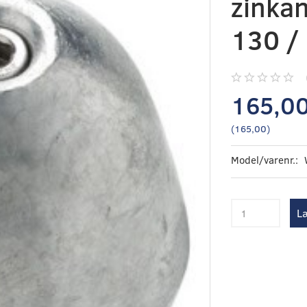
zinkan
130 /
165,0
(
165,00
)
Model/varenr.:
Læ