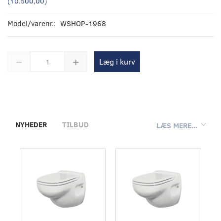
(
10.500,00
)
Model/varenr.:
WSHOP-1968
Læg i kurv
NYHEDER
TILBUD
LÆS MERE...