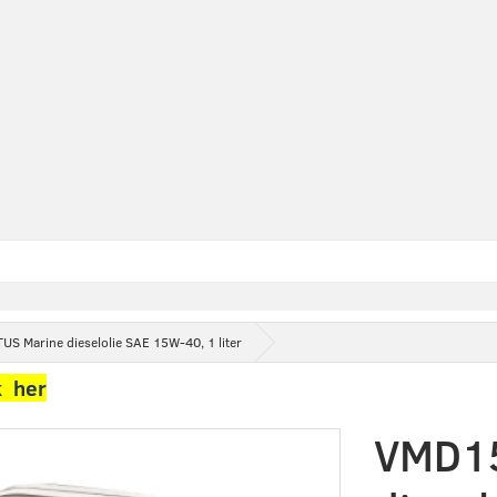
S Marine dieselolie SAE 15W-40, 1 liter
k her
VMD15