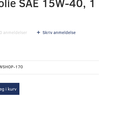
olie SAE 15W-40, 1
0
anmeldelser
Skriv anmeldelse
WSHOP-170
g i kurv