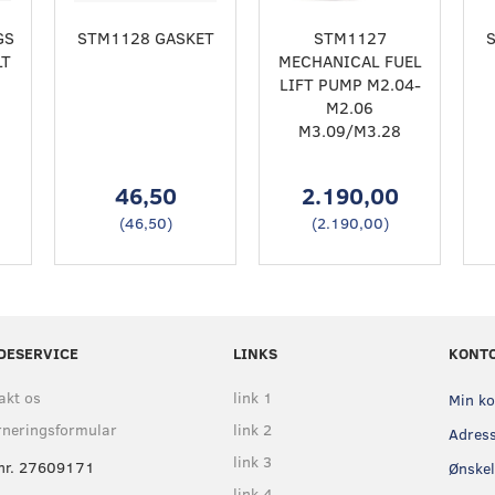
GS
STM1128 GASKET
STM1127
LT
MECHANICAL FUEL
LIFT PUMP M2.04-
M2.06
M3.09/M3.28
46,50
2.190,00
(
46,50
)
(
2.190,00
)
DESERVICE
LINKS
KONT
akt os
link 1
Min k
rneringsformular
link 2
Adres
link 3
nr. 27609171
Ønskel
link 4