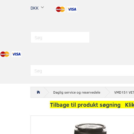
DKK
Daglig service og reservedele
VMD151 VETU
Tilbage til produkt søgning Kli