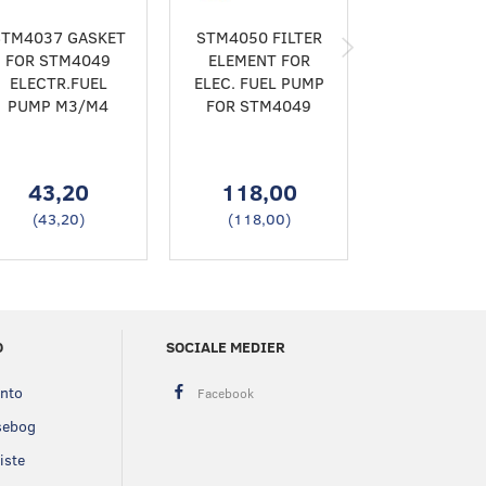
STM4037 GASKET
STM4050 FILTER
STM404
FOR STM4049
ELEMENT FOR
ELECTRIC 
ELECTR.FUEL
ELEC. FUEL PUMP
LIFT PUMP 
PUMP M3/M4
FOR STM4049
AND VH EN
43,20
118,00
2.650,
(
43,20
)
(
118,00
)
(
2.650,0
O
SOCIALE MEDIER
onto
sebog
iste