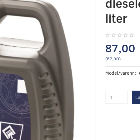
diesel
liter
87,00
(
87,00
)
Model/varenr.:
Læ