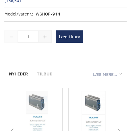
(
156,60
)
Model/varenr.:
WSHOP-914
Læg i kurv
NYHEDER
TILBUD
LÆS MERE...