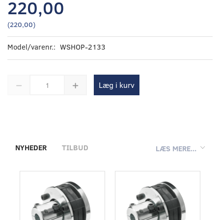
220,00
(
220,00
)
Model/varenr.:
WSHOP-2133
Læg i kurv
NYHEDER
TILBUD
LÆS MERE...