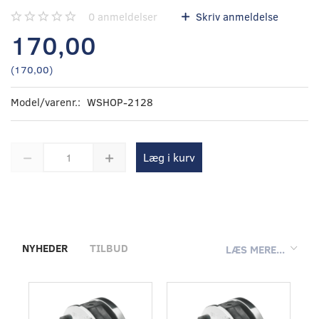
0
anmeldelser
Skriv anmeldelse
170,00
(
170,00
)
Model/varenr.:
WSHOP-2128
Læg i kurv
NYHEDER
TILBUD
LÆS MERE...