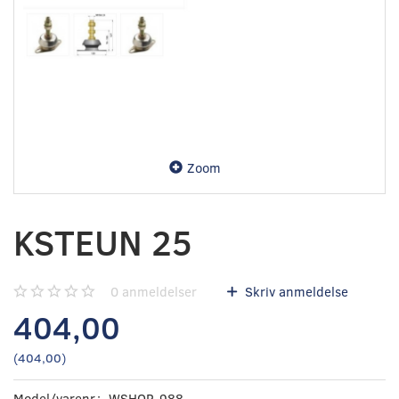
Zoom
KSTEUN 25
0
anmeldelser
Skriv anmeldelse
404,00
(
404,00
)
Model/varenr.:
WSHOP-988