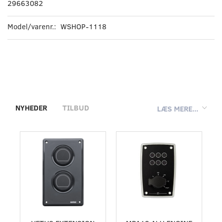
29663082
Model/varenr.:
WSHOP-1118
NYHEDER
TILBUD
LÆS MERE...