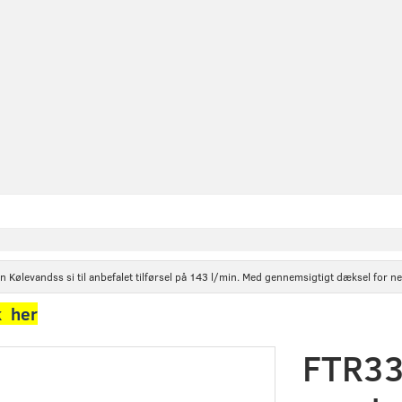
levandss si til anbefalet tilførsel på 143 l/min. Med gennemsigtigt dæksel for nem
k her
FTR33