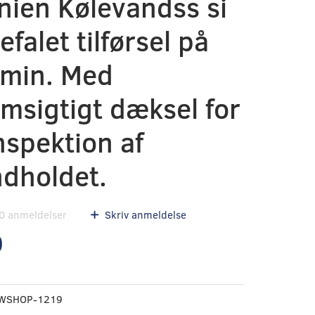
nien Kølevandss si
efalet tilførsel på
/min. Med
msigtigt dæksel for
spektion af
indholdet.
0
anmeldelser
Skriv anmeldelse
0
WSHOP-1219