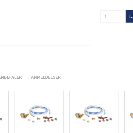
Læ
ANBEFALER
ANMELDELSER