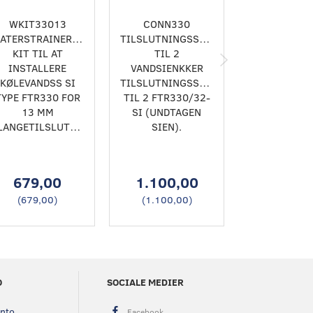
WKIT33013
CONN330
FTR330/32 
ATERSTRAINERKIT
TILSLUTNINGSSÆT
VANDSNI
KIT TIL AT
TIL 2
KØLEVANDS
INSTALLERE
VANDSIENKKER
TIL ANBEF
KØLEVANDSS SI
TILSLUTNINGSSÆT
TILFØRSEL P
TYPE FTR330 FOR
TIL 2 FTR330/32-
L/MIN. M
13 MM
SI (UNDTAGEN
GENNEMSIG
SLANGETILSLUTNING.
SIEN).
DÆKSEL FO
INSPEKTIO
FILTERINDHO
679,00
1.100,00
850,0
(
679,00
)
(
1.100,00
)
(
850,00
O
SOCIALE MEDIER
onto