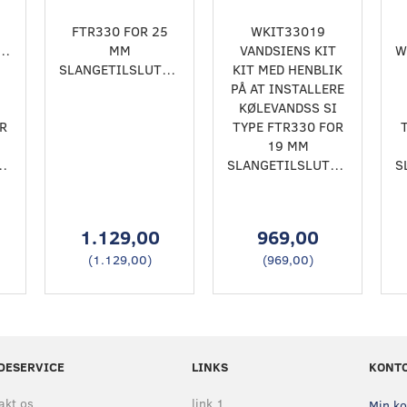
FTR330 FOR 25
WKIT33019
KIT
MM
VANDSIENS KIT
W
SLANGETILSLUTNING.
KIT MED HENBLIK
PÅ AT INSTALLERE
I
KØLEVANDSS SI
R
TYPE FTR330 FOR
19 MM
LSLUTNING.
SLANGETILSLUTNING.
1.129,00
969,00
(
1.129,00
)
(
969,00
)
DESERVICE
LINKS
KONT
akt os
link 1
Min k