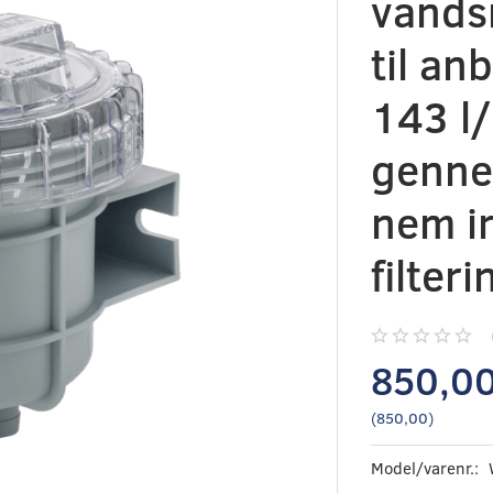
vands
til anb
143 l
genne
nem in
filter
850,0
(
850,00
)
Model/varenr.: