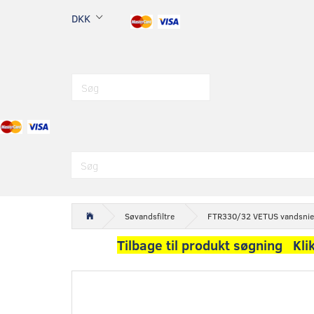
DKK
Søvandsfiltre
FTR330/32 VETUS vandsnien Kø
Tilbage til produkt søgning Kli