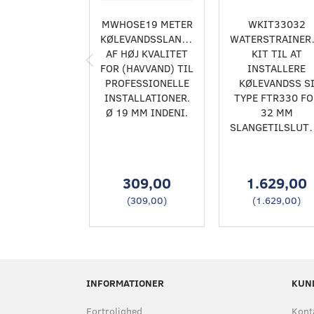
MWHOSE19 METER
WKIT33032
KØLEVANDSSLANGE
WATERSTRAINER
AF HØJ KVALITET
KIT TIL AT
FOR (HAVVAND) TIL
INSTALLERE
PROFESSIONELLE
KØLEVANDSS S
INSTALLATIONER.
TYPE FTR330 FO
Ø 19 MM INDENI.
32 MM
SLANGETI
309,00
1.629,00
(
309,00
)
(
1.629,00
)
INFORMATIONER
KUN
Fortrolighed
Kont