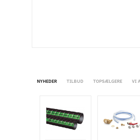
NYHEDER
TILBUD
TOPSÆLGERE
VI 