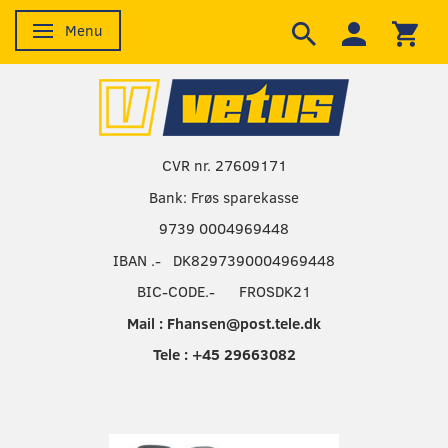
Menu
Skifte navigation
CVR nr. 27609171
Bank: Frøs sparekasse
9739 0004969448
IBAN .- DK8297390004969448
BIC-CODE.- FROSDK21
Mail : Fhansen@post.tele.dk
Tele : +45 29663082