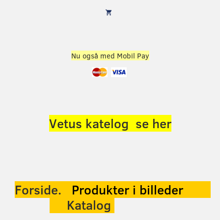
Nu også med Mobil Pay
Vetus katelog se her
Forside.
Produkter
i billeder
Katalog