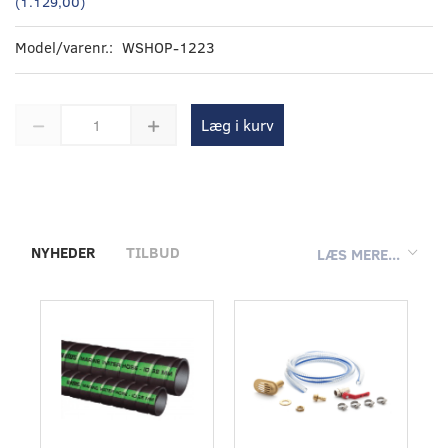
(
1.129,00
)
Model/varenr.:
WSHOP-1223
Læg i kurv
NYHEDER
TILBUD
LÆS MERE...