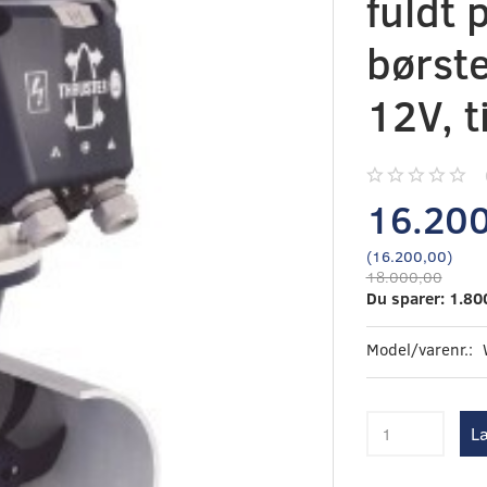
fuldt 
børste
12V, 
16.20
(
16.200,00
)
18.000,00
Du sparer:
1.80
Model/varenr.:
Læ