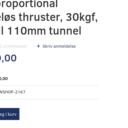
proportional
løs thruster, 30kgf,
til 110mm tunnel
0
anmeldelser
Skriv anmeldelse
0,00
0,00
WSHOP-2167
g i kurv