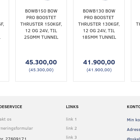
BOWB150 BOW
BOWB130 BOW
PRO BOOSTET
PRO BOOSTET
F,
THRUSTER 150KGF,
THRUSTER 130KGF,
T
12 OG 24V, TIL
12 OG 24V, TIL
L
250MM TUNNEL
185MM TUNNEL
45.300,00
41.900,00
(
45.300,00
)
(
41.900,00
)
DESERVICE
LINKS
KONT
akt os
link 1
Min k
rneringsformular
link 2
Adres
link 3
nr. 27609171
Ønskel