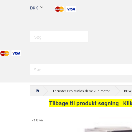
DKK
Thruster Pro trinløs drive kun motor
BOWA
Tilbage til produkt søgning Kli
-10%