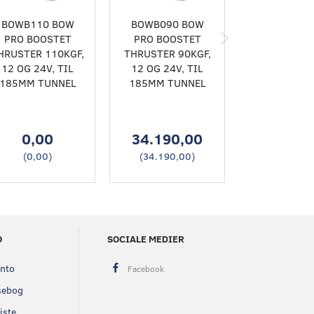
BOWB110 BOW
BOWB090 BOW
BOWB076 
PRO BOOSTET
PRO BOOSTET
PRO BOOS
HRUSTER 110KGF,
THRUSTER 90KGF,
THRUSTER 7
12 OG 24V, TIL
12 OG 24V, TIL
12 OG 24V,
185MM TUNNEL
185MM TUNNEL
185MM TU
0,00
34.190,00
27.460
(
0,00
)
(
34.190,00
)
(
27.460,
O
SOCIALE MEDIER
onto
sebog
iste