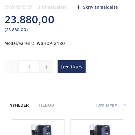
0
anmeldelser
Skriv anmeldelse
23.880,00
(
23.880,00
)
Model/varenr.:
WSHOP-2180
Læg i kurv
NYHEDER
TILBUD
LÆS MERE...