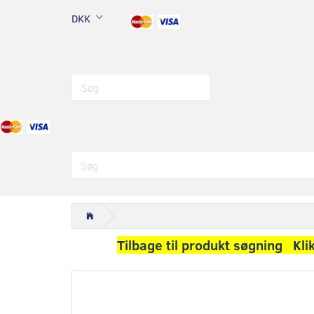
DKK
Tilbage til produkt søgning Kli