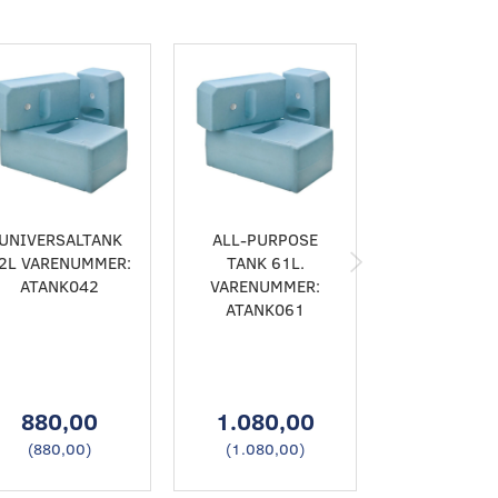
UNIVERSALTANK
ALL-PURPOSE
6-BLADET PR
2L VARENUMMER:
TANK 61L.
150 MM DIA
ATANK042
VARENUMMER:
TIL 35/55
ATANK061
BOVPROPE
VARENUMM
SET008
880,00
1.080,00
845,0
(
880,00
)
(
1.080,00
)
(
845,00