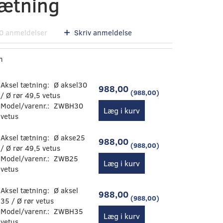
tætning
0
anmeldelser
Skriv anmeldelse
n
Aksel tætning:
Ø aksel30
988,00
(
988,00
)
/ Ø rør 49,5 vetus
Model/varenr.:
ZWBH30
Læg i kurv
vetus
Aksel tætning:
Ø akse25
988,00
(
988,00
)
/ Ø rør 49,5 vetus
Model/varenr.:
ZWB25
Læg i kurv
vetus
Aksel tætning:
Ø aksel
988,00
(
988,00
)
35 / Ø rør vetus
Model/varenr.:
ZWBH35
Læg i kurv
vetus