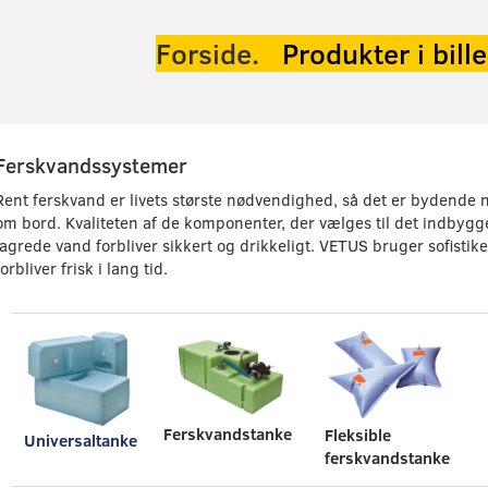
Forside.
Produkter
i bill
Ferskvandssystemer
Rent ferskvand er livets største nødvendighed, så det er bydende n
om bord. Kvaliteten af de komponenter, der vælges til det indby
lagrede vand forbliver sikkert og drikkeligt. VETUS bruger sofistiker
forbliver frisk i lang tid.
Ferskvandstanke
Fleksible
Universaltanke
ferskvandstanke