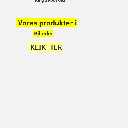
Ring 29663082
Vores produkter i
Billeder
KLIK HER