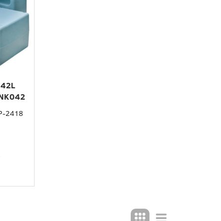
 42L
NK042
P-2418
!