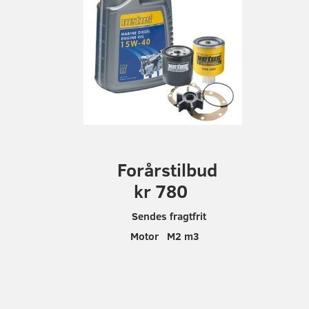
F
orårstilbud
kr 780
Sendes fragtfrit
Motor M2 m3