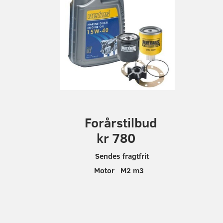
F
orårstilbud
kr 780
Sendes fragtfrit
Motor M2 m3