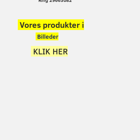
Ring 29663082
Vores produkter i
Billeder
KLIK HER