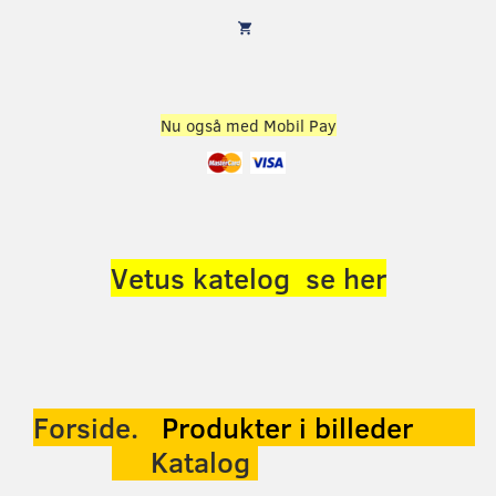
Nu også med Mobil Pay
Vetus katelog se her
Forside.
Produkter
i billeder
Katalog