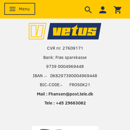
Menu
Skifte navigation
CVR nr. 27609171
Bank: Frøs sparekasse
9739 0004969448
IBAN .- DK8297390004969448
BIC-CODE.- FROSDK21
Mail : Fhansen@post.tele.dk
Tele : +45 29663082