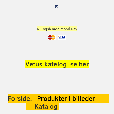
Nu også med Mobil Pay
Vetus katelog se her
Forside.
Produkter
i billeder
Katalog