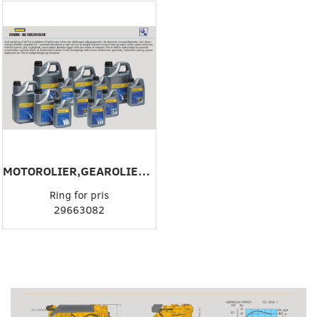
MOTOROLIER,GEAROLIER.TRANSMISSIONSOLIER,SYNTETISKOLIER,HYDRAULIKOLIER,KØLEVÆDSKER
Ring for pris
29663082