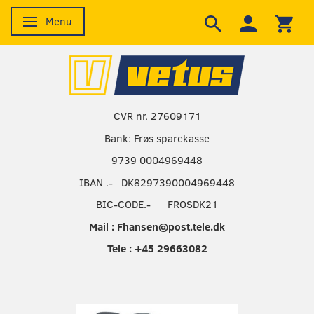
Menu
Skifte navigation
CVR nr. 27609171
Bank: Frøs sparekasse
9739 0004969448
IBAN .- DK8297390004969448
BIC-CODE.- FROSDK21
Mail : Fhansen@post.tele.dk
Tele : +45 29663082