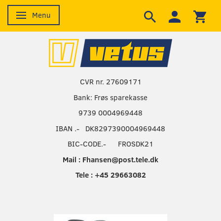
Menu
Skifte navigation
CVR nr. 27609171
Bank: Frøs sparekasse
9739 0004969448
IBAN .- DK8297390004969448
BIC-CODE.- FROSDK21
Mail : Fhansen@post.tele.dk
Tele : +45 29663082