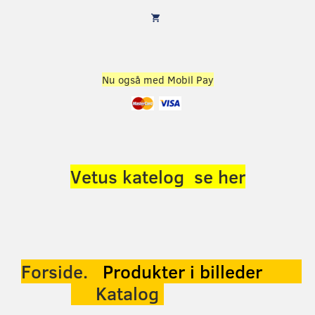
Nu også med Mobil Pay
Vetus katelog se her
Forside.
Produkter
i billeder
Katalog