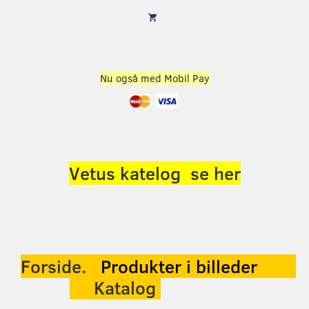
Nu også med Mobil Pay
Vetus katelog se her
Forside.
Produkter
i billeder
Katalog