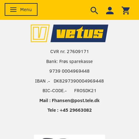
Menu
Skifte navigation
CVR nr. 27609171
Bank: Frøs sparekasse
9739 0004969448
IBAN .- DK8297390004969448
BIC-CODE.- FROSDK21
Mail : Fhansen@post.tele.dk
Tele : +45 29663082